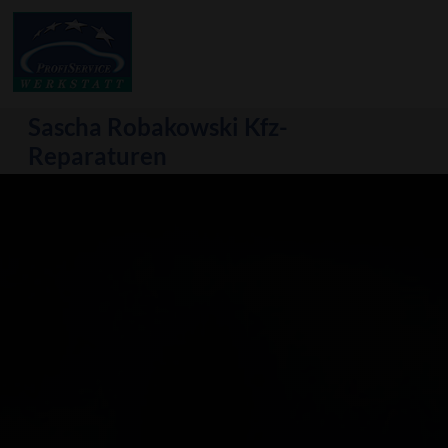
Sascha Robakowski
Kfz-
Reparaturen