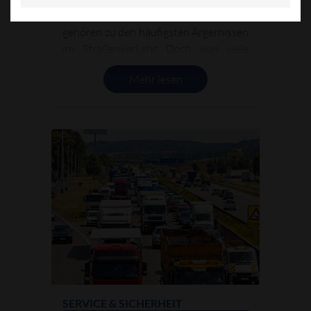
Schäden an der Windschutzscheibe
gehören zu den häufigsten Ärgernissen
im Straßenverkehr. Doch was viele
Autofahrer nicht wissen: Rund ein
Mehr lesen
Drittel dieser Schäden lässt sich
reparieren, ohne dass die gesamte
Scheibe ausgetauscht werden muss –
wie jetzt der TÜV-Süd berichtet.
SERVICE & SICHERHEIT