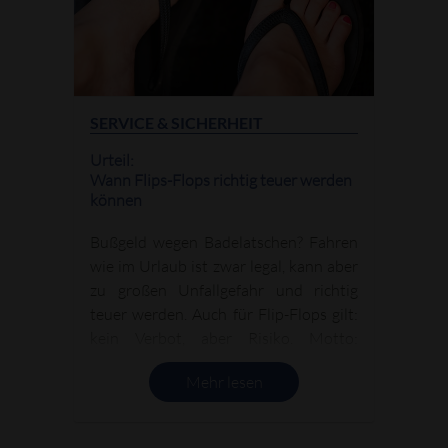
SERVICE & SICHERHEIT
Urteil:
Wann Flips-Flops richtig teuer werden
können
Bußgeld wegen Badelatschen? Fahren
wie im Urlaub ist zwar legal, kann aber
zu großen Unfallgefahr und richtig
teuer werden. Auch für Flip-Flops gilt:
kein Verbot, aber Risiko. Motto:
Sommer, Sonne, Schadenersatz – was
Mehr lesen
Autofahrer bei der Schuhwahl wirklich
wissen müssen.