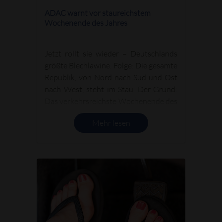
ADAC warnt vor staureichstem
Wochenende des Jahres
Jetzt rollt sie wieder – Deutschlands
größte Blechlawine. Folge: Die gesamte
Republik, von Nord nach Süd und Ost
nach West, steht im Stau. Der Grund:
Das verkehrsreichste Wochenende des
Jahre steht an. Und: Wer jetzt losfährt,
Mehr lesen
braucht starke Nerven!