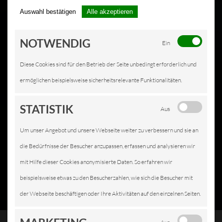
Auswahl bestätigen
Alle akzeptieren
NOTWENDIG
Ein
Diese Cookies sind für den Betrieb der Seite unbedingt erforderlich und
ermöglichen beispielsweise sicherheitsrelevante Funktionalitäten.
STATISTIK
Aus
Um unser Angebot und unsere Webseite weiter zu verbessern und sie an
die Bedürfnisse der Besucher anzupassen, erfassen und analysieren wir
mit Hilfe dieser Cookies anonymisierte Daten. So erfahren wir
beispielsweise etwas zu den Besucherzahlen, wie sich die Besucher mit
der Webseite beschäftigen oder Ihre Aktivitäten auf den einzelnen Seiten.