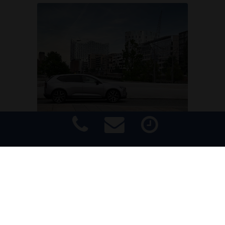
MARKEN & MODELLE
Volvos neuer Top-Stromer EX60:
der Kilometerfresser
Impressum
|
Haftungsausschluss
|
Datenschutz
|
Barrierefreiheit
High Voltage! Mit dem frisch
eingeführten EX60 schafft Volvo in
Sachen Reichweite, Ladetempo und