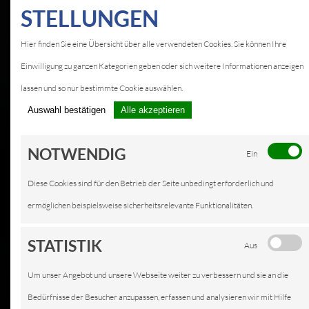
STELLUNGEN
Hier finden Sie eine Übersicht über alle verwendeten Cookies. Sie können Ihre
Einwilligung zu ganzen Kategorien geben oder sich weitere Informationen anzeigen
lassen und so nur bestimmte Cookie auswählen.
Auswahl bestätigen
Alle akzeptieren
NOTWENDIG
Ein
Diese Cookies sind für den Betrieb der Seite unbedingt erforderlich und
ermöglichen beispielsweise sicherheitsrelevante Funktionalitäten.
STATISTIK
Aus
Um unser Angebot und unsere Webseite weiter zu verbessern und sie an die
Bedürfnisse der Besucher anzupassen, erfassen und analysieren wir mit Hilfe