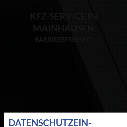
KFZ-SERVICE IN
MAINHAUSEN
BARRIEREFREIHEIT
DATEN­SCHUTZ­EIN­