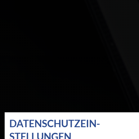
DATEN­SCHUTZ­EIN­
STELLUNGEN