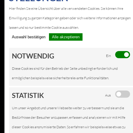
Hier finden Sie eine Übersicht über alle verwendeten Cookies. Sie können Ihre
Einwilligung zu ganzen Kategorien geben oder sich weitere Informationen anzeigen
lassen und so nur bestimmte Cookie auswählen.
Auswahl bestätigen
Alle akzeptieren
NOTWENDIG
Ein
Diese Cookies sind für den Betrieb der Seite unbedingt erforderlich und
ermöglichen beispielsweise sicherheitsrelevante Funktionalitäten.
STATISTIK
Aus
Um unser Angebot und unsere Webseite weiter zu verbessern und sie an die
Bedürfnisse der Besucher anzupassen, erfassen und analysieren wir mit Hilfe
dieser Cookies anonymisierte Daten. So erfahren wir beispielsweise etwas zu