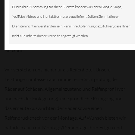
Reifenprofil (vor und nach der
Durch Ihre Zustimmung für diese Dienste können wir Ihnen Google Maps,
Einlagerung), sowie einen Reifendruckcheck vor der
YouTube Videos und Kontaktformulare ausliefern. Sollten Sie mit diesen
Montage. Auf Wunsch bieten wir eine gründliche Reinigung
Diensten nicht einverstanden sein, kann Ihre Ablehnung dazu führen, dass Ihnen
und das erneute Auswuchten der Räder, natürlich auch die
nicht alle Inhalte dieser Website angezeigt werden.
Montage/Demontage Ihrer Felgen und beraten Sie beim
Neukauf.
Wir verstehen uns nicht nur als Reifenhotel. Unsere
Leistungen umfassen auch immer eine Sichtprüfung der
Räder auf Schäden, Allgemeinzustand und Reifenprofil (vor
und nach der Einlagerung), eine gründliche Reinigung und
das erneute Auswuchten der Räder sowie einen
Reifendruckcheck vor der Montage. Auf Wunsch bieten wir
natürlich auch die Montage/Demontage Ihrer Felgen und