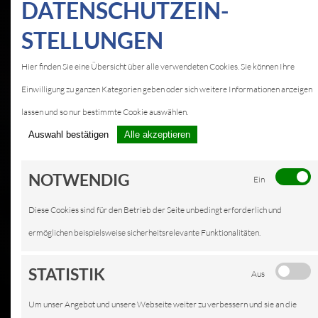
DATEN­SCHUTZ­EIN­
STELLUNGEN
KFZ-SERVICE IN
Hier finden Sie eine Übersicht über alle verwendeten Cookies. Sie können Ihre
MAINHAUSEN
Einwilligung zu ganzen Kategorien geben oder sich weitere Informationen anzeigen
LEISTUNGEN
lassen und so nur bestimmte Cookie auswählen.
Auswahl bestätigen
Alle akzeptieren
NOTWENDIG
Ein
Diese Cookies sind für den Betrieb der Seite unbedingt erforderlich und
ermöglichen beispielsweise sicherheitsrelevante Funktionalitäten.
STATISTIK
Aus
Um unser Angebot und unsere Webseite weiter zu verbessern und sie an die