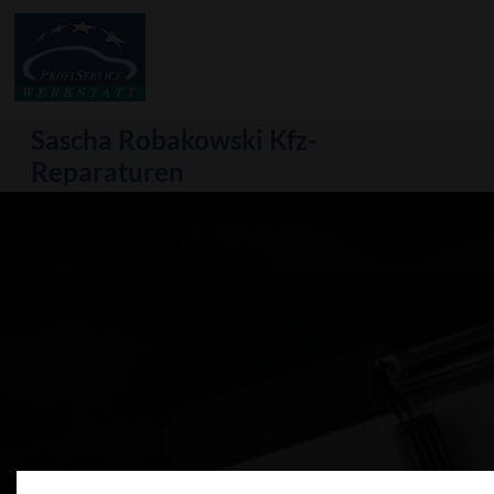
Sascha Robakowski
Kfz-
Reparaturen